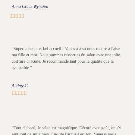
Anna Grace Wyneken





“Super concept et bel accueil ! Vanessa à su nous mettre à l'aise,
ma fille et moi. Nous sommes ressorties du salon avec une jolie
coiffure chacune. Je recommande tant pour la qualité que la
sympathie.”
Audrey G





“Tout d'abord, le salon est magnifique. Décoré avec goût, on s'y
sent tout de suite bien. Ensuite l'accueil est top, Vanessa parle