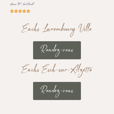
Anissa B ( Local Guide)





Eachs Luxembourg Ville
Rendez-vous
Eachs Esch-sur-Alzette
Rendez-vous