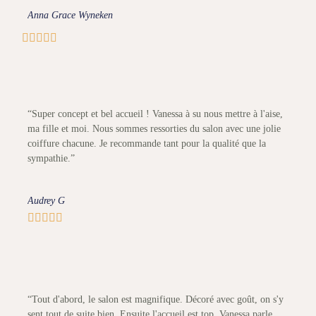
Anna Grace Wyneken





“Super concept et bel accueil ! Vanessa à su nous mettre à l'aise,
ma fille et moi. Nous sommes ressorties du salon avec une jolie
coiffure chacune. Je recommande tant pour la qualité que la
sympathie.”
Audrey G





“Tout d'abord, le salon est magnifique. Décoré avec goût, on s'y
sent tout de suite bien. Ensuite l'accueil est top, Vanessa parle