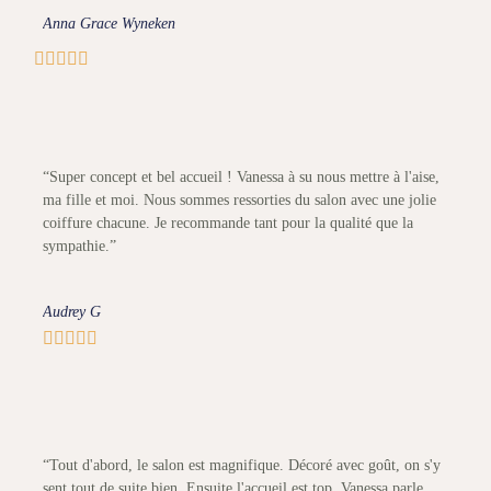
Anna Grace Wyneken





“Super concept et bel accueil ! Vanessa à su nous mettre à l'aise,
ma fille et moi. Nous sommes ressorties du salon avec une jolie
coiffure chacune. Je recommande tant pour la qualité que la
sympathie.”
Audrey G





“Tout d'abord, le salon est magnifique. Décoré avec goût, on s'y
sent tout de suite bien. Ensuite l'accueil est top, Vanessa parle